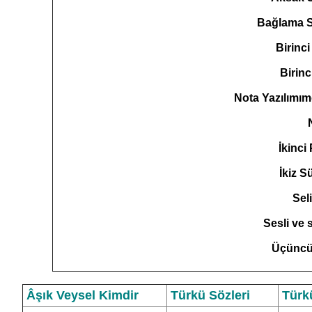
Bağlama 
Birinc
Birinc
Nota Yazılımımd
İkinci
İkiz S
Sel
Sesli ve 
Üçüncü
Âşık Veysel Kimdir
Türkü Sözleri
Türk